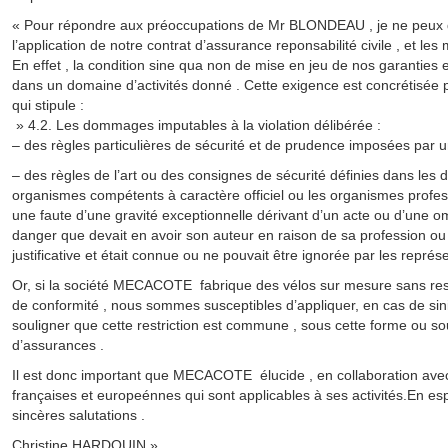
« Pour répondre aux préoccupations de Mr BLONDEAU , je ne peux q
l’application de notre contrat d’assurance reponsabilité civile , et les 
En effet , la condition sine qua non de mise en jeu de nos garanties es
dans un domaine d’activités donné . Cette exigence est concrétisée p
qui stipule :
» 4.2. Les dommages imputables à la violation délibérée :
– des règles particulières de sécurité et de prudence imposées par u
– des règles de l’art ou des consignes de sécurité définies dans les
organismes compétents à caractère officiel ou les organismes professi
une faute d’une gravité exceptionnelle dérivant d’un acte ou d’une o
danger que devait en avoir son auteur en raison de sa profession o
justificative et était connue ou ne pouvait être ignorée par les représ
Or, si la société MECACOTE fabrique des vélos sur mesure sans respe
de conformité , nous sommes susceptibles d’appliquer, en cas de sinist
souligner que cette restriction est commune , sous cette forme ou so
d’assurances .
Il est donc important que MECACOTE élucide , en collaboration avec
françaises et europeénnes qui sont applicables à ses activités.En e
sincères salutations .
Christine HARDOUIN »