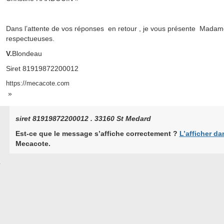
Dans l’attente de vos réponses en retour , je vous présente Madame
respectueuses.
V.
Blondeau
Siret 81919872200012
https://mecacote.com
»
siret 81919872200012 . 33160 St Medard
Est-ce que le message s’affiche correctement ?
L’afficher da
Mecacote.