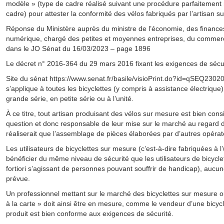
modèle » (type de cadre réalisé suivant une procédure parfaitement 
cadre) pour attester la conformité des vélos fabriqués par l’artisan s
Réponse du Ministère auprès du ministre de l’économie, des finances 
numérique, chargé des petites et moyennes entreprises, du commerce,
dans le JO Sénat du 16/03/2023 – page 1896
Le décret n° 2016-364 du 29 mars 2016 fixant les exigences de sécuri
Site du sénat https://www.senat.fr/basile/visioPrint.do?id=qSEQ230
s’applique à toutes les bicyclettes (y compris à assistance électrique)
grande série, en petite série ou à l’unité.
À ce titre, tout artisan produisant des vélos sur mesure est bien co
question et donc responsable de leur mise sur le marché au regard 
réaliserait que l’assemblage de pièces élaborées par d’autres opérat
Les utilisateurs de bicyclettes sur mesure (c’est-à-dire fabriquées à l
bénéficier du même niveau de sécurité que les utilisateurs de bicycle
fortiori s’agissant de personnes pouvant souffrir de handicap), aucu
prévue.
Un professionnel mettant sur le marché des bicyclettes sur mesure 
à la carte » doit ainsi être en mesure, comme le vendeur d’une bicycl
produit est bien conforme aux exigences de sécurité.