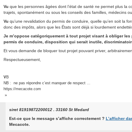
Vu
que les personnes âgées dont l’état de santé ne permet plus la c
trajets, spontanément ou sous les conseils des familles, médecins ou
Vu
qu’une revalidation du permis de conduire, quelle qu’en soit la f
donc des impôts, alors que les États sont déjà si lourdement endettés
Je m’oppose catégoriquement à tout projet visant à obliger les 
permis de conduire, disposition qui serait inutile, discriminatoi
Et vous demande de bloquer tout projet pouvant priver, arbitrairemen
Respectueusement,
V
B
NB : ne pas répondre c’est manquer de respect …
https://mecacote.com
»
siret 81919872200012 . 33160 St Medard
Est-ce que le message s’affiche correctement ?
L’afficher da
Mecacote.