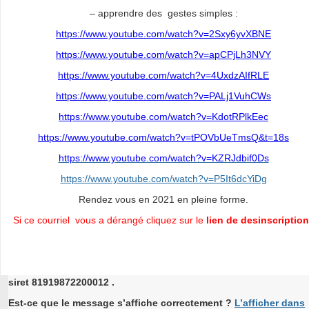
– apprendre des gestes simples :
https://www.youtube.com/watch?v=2Sxy6yvXBNE
https://www.youtube.com/watch?v=apCPjLh3NVY
https://www.youtube.com/watch?v=4UxdzAIfRLE
https://www.youtube.com/watch?v=PALj1VuhCWs
https://www.youtube.com/watch?v=KdotRPlkEec
https://www.youtube.com/watch?v=tPOVbUeTmsQ&t=18s
https://www.youtube.com/watch?v=KZRJdbif0Ds
https://www.youtube.com/watch?v=P5It6dcYiDg
Rendez vous en 2021 en pleine forme.
Si ce courriel vous a dérangé cliquez sur le
lien de desinscription
siret 81919872200012 .
Est-ce que le message s’affiche correctement ?
L’afficher dans