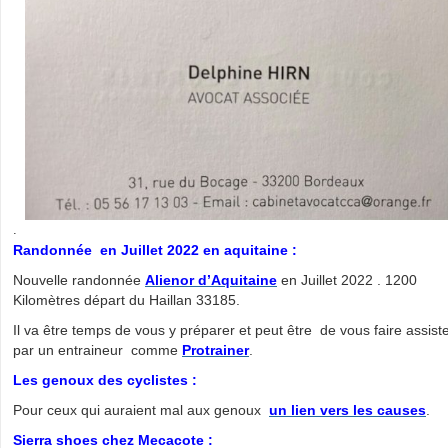
.
Randonnée en Juillet 2022 en aquitaine :
Nouvelle randonnée
Alienor d’Aquitaine
en Juillet 2022 . 1200
Kilomètres départ du Haillan 33185.
Il va être temps de vous y préparer et peut être de vous faire assist
par un entraineur comme
Protrainer
.
Les genoux des cyclistes :
Pour ceux qui auraient mal aux genoux
un lien vers les causes
.
Sierra shoes chez Mecacote :