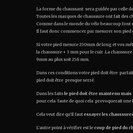
La forme du chaussant sera guidée par celle de
Toutes les marques de chaussure ont fait des ch
Comme dans le monde du vélo beaucoup font mai
Il faut donc commencer par mesurer son pied e
Si votre pied mesure 250mm de long et vos métas
la chaussure + 3 mm pour le cuir .La chaussure
9mm au plus soit 258 mm.
Dans ces conditions votre pied doit être parfai
pied doit être presque serré.
Dans les faits
le pied doit être maintenu mais
pour cela faute de quoi cela provoquerait une 
Cela veut dire qu’il faut
essayer les chaussures
L’autre point à vérifier est le
coup de pied du c