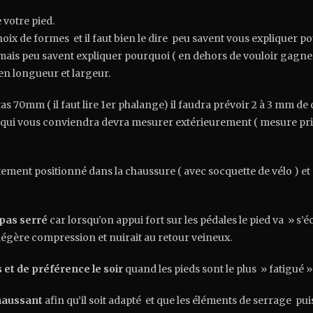
 votre pied.
oix de formes et il faut bien le dire peu savent vous expliquer p
s peu savent expliquer pourquoi ( en dehors de vouloir gagner 
n longueur et largeur.
 70mm ( il faut lire 1er phalange) il faudra prévoir 2 à 3 mm de
 qui vous conviendra devra mesurer extérieurement ( mesure pris
tement positionné dans la chaussure ( avec socquette de vélo ) et
 pas serré
car lorsqu’on appui fort sur les pédales le pied va » s’é
légère compression et nuirait au retour veineux.
 et de préférence le soir
quand les pieds sont le plus » fatigué »
haussant
afin qu’il soit adapté et que les éléments de serrage pui