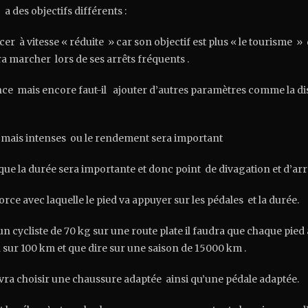
e
a des objectifs différents :
r à vitesse « réduite » car son objectif est plus « le tourisme » q
ra marcher lors de ses arrêts fréquents .
ance mais encore faut-il ajouter d’autres paramètres comme la di
 mais intenses ou le rendement sera important
que la durée sera importante et donc point de divagation et d’arr
orce avec laquelle le pied va appuyer sur les pédales et la durée.
 cycliste de 70 kg sur une route plate il faudra que chaque pi
 sur 100 km et que dire sur une saison de 15000 km .
vra choisir une chaussure adaptée ainsi qu’une pédale adaptée.