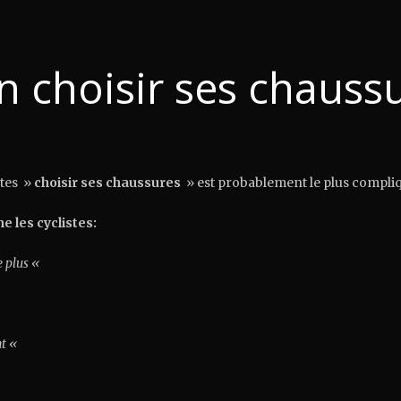
n choisir ses chauss
stes »
choisir ses chaussures
» est probablement le plus compli
e les cyclistes:
e plus «
nt «