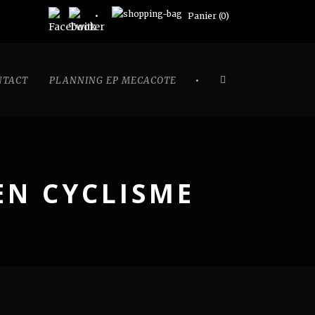
Panier (
0
)
•
NTACT
PLANNING EP MECACOTE
EN CYCLISME