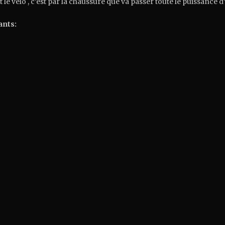
t le vélo , c’est par la chaussure que va passer toute le puissance d’
ants: