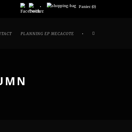
Panier (
0
)
•
NTACT
PLANNING EP MECACOTE
LUMN