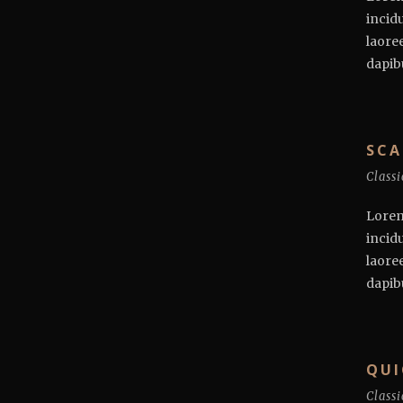
incid
laore
dapibu
SCA
Classi
Lorem
incid
laore
dapibu
QUI
Classi