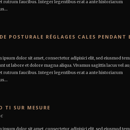
et rutrum faucibus. Integer legentibus erat a ante historiarum
s....
DE POSTURALE RÉGLAGES CALES PENDANT 
 ipsum dolor sit amet, consectetur adipisici elit, sed eiusmod te
unt ut labore et dolore magna aliqua. Vivamus sagittis lacus vel a
et rutrum faucibus. Integer legentibus erat a ante historiarum
s....
O TI SUR MESURE
0€
 ipsum dolor sit amet, consectetur adipisici elit, sed eiusmod te