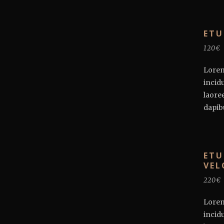
ETU
120€
Lorem
incid
laore
dapibu
ETU
VEL
220€
Lorem
incid