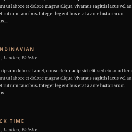
unt ut labore et dolore magna aliqua. Vivamus sagittis lacus vel a
et rutrum faucibus. Integer legentibus erat a ante historiarum
s....
NDINAVIAN
c
,
Leather
,
Website
 ipsum dolor sit amet, consectetur adipisici elit, sed eiusmod te
unt ut labore et dolore magna aliqua. Vivamus sagittis lacus vel a
et rutrum faucibus. Integer legentibus erat a ante historiarum
s....
CK TIME
c
,
Leather
,
Website