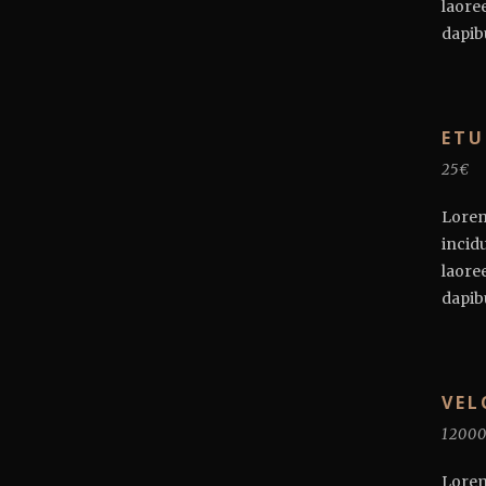
laore
dapibu
ETU
25€
Lorem
incid
laore
dapibu
VEL
1200
Lorem