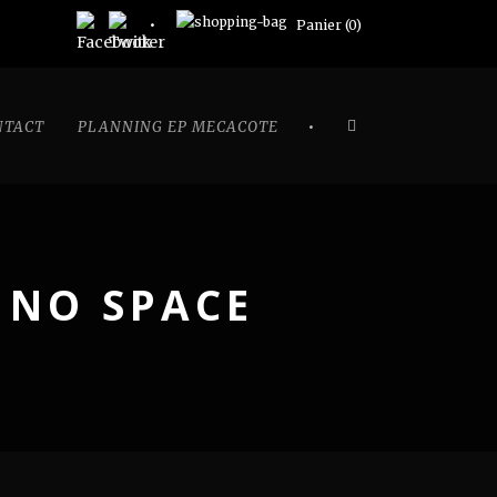
Panier (
0
)
•
NTACT
PLANNING EP MECACOTE
 NO SPACE