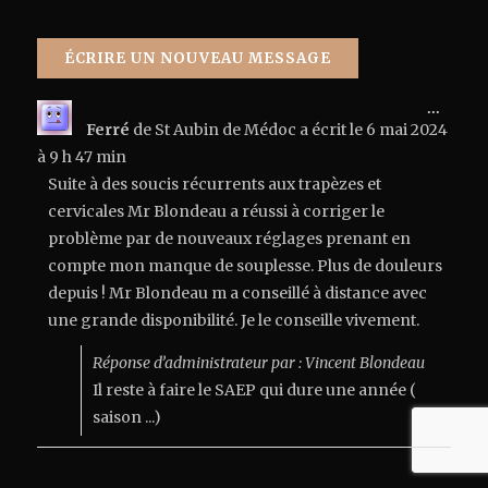
Ouvrir
...
cette
Ferré
de
St Aubin de Médoc
a écrit le
6 mai 2024
boîte
à
9 h 47 min
méta.
Suite à des soucis récurrents aux trapèzes et
cervicales Mr Blondeau a réussi à corriger le
problème par de nouveaux réglages prenant en
compte mon manque de souplesse. Plus de douleurs
depuis ! Mr Blondeau m a conseillé à distance avec
une grande disponibilité. Je le conseille vivement.
Réponse d’administrateur par : Vincent Blondeau
Il reste à faire le SAEP qui dure une année (
saison ...)