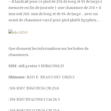
– il faudrait pour ce pied de 258 de long et 93 de large (
mesurée en fin de journée ) une chaussure de 258 + 8
mm soit 266 mm de long et de 94 de large …avec un
avant de chaussure carré pour pied plutôt égyptien…
Que donnent les informations sur les boites de
chaussures.
SIDI
: sidi genius 5 EUR42 US8.25
Shimano
: R215 E EU 40.5 US7 CM25.5
: SH-R107 EU41 US7.6 CM 25.8
: SH-R107 EU 42 US8.3 Cm 26.5
: SH-R087 EU 41 US7.6 CM 25.8