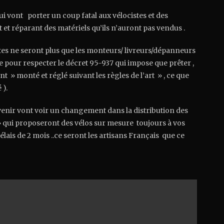
ui vont porter un coup fatal aux vélocistes et des
 et réparant des matériels qu’ils n’auront pas vendus .
stes ne seront plus que les monteurs/ livreurs/dépanneurs
que pour respecter le décret 95-937 qui impose que prêter ,
nt » monté et réglé suivant les règles de l’art » , ce que
 ).
venir vont voir un changement dans la distribution des
 » qui proposeront des vélos sur mesure toujours à vos
lais de 2 mois ..ce seront les artisans Français que ce