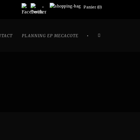
Panier (
0
)
•
NTACT
PLANNING EP MECACOTE