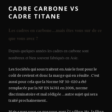
CADRE CARBONE VS
CADRE TITANE
Les cadres en carbone…mais êtes vous sur de ce
que vous avez ?
Depuis quelques années les cadres en carbone sont
nombreux et bien souvent fabriqués en Asie.
Les Sociétés qui sous traitent en Asie le font pour le
coût de revient et donc la marge qui en résulte . C’est
aussi pour cela que la Norme NF 30-020 a été
remplacée par la NF EN 14781 en 2006, norme
discriminatoire et mal rédigée …autre sujet qui sera
traité prochainement..
Mais savez vous ce que vous avez ? La fibre Hr , la fibre